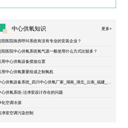
中心供氧
知识
更多+
手术室净化、中心供
贵阳医院病房呼叫系统有没有专业的安装企业？
氧系统、医用负压病
贵阳医院中心供氧系统氧气源一般使用什么方式比较多？
房、医院防撞扶手、
医用中心供氧设备摆放位置
病房呼叫系统等工程
医用中心供氧重要组成之制氧机
中心供氧设备系统_四川中心供氧厂家_湖南_湖北_云南_福建_贵州_西藏_新疆_吉林_甘肃_浙江_江西_安徽_陕西_山西_广东_广西_青海
中心供氧系统-洁净室设计存在的问题
净化空调冷源
洁净室空调污染控制