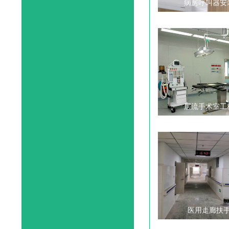
病房呼叫器安
层流手术室工
医用走廊扶